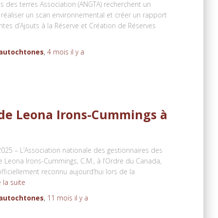
s des terres Association (ANGTA) recherchent un
réaliser un scan environnemental et créer un rapport
antes d’Ajouts à la Réserve et Création de Réserves
 autochtones
,
4 mois
il y a
 de Leona Irons-Cummings à
5 – L’Association nationale des gestionnaires des
e Leona Irons-Cummings, C.M., à l’Ordre du Canada,
officiellement reconnu aujourd’hui lors de la
e la suite
 autochtones
,
11 mois
il y a