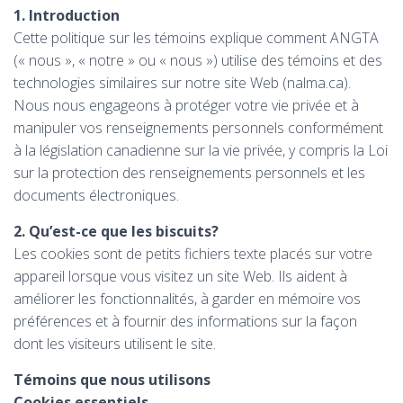
N
1. Introduction
A
Cette politique sur les témoins explique comment ANGTA
V
I
(« nous », « notre » ou « nous ») utilise des témoins et des
G
technologies similaires sur notre site Web (nalma.ca).
A
Nous nous engageons à protéger votre vie privée et à
T
I
manipuler vos renseignements personnels conformément
O
à la législation canadienne sur la vie privée, y compris la Loi
N
sur la protection des renseignements personnels et les
documents électroniques.
2. Qu’est-ce que les biscuits?
Les cookies sont de petits fichiers texte placés sur votre
appareil lorsque vous visitez un site Web. Ils aident à
améliorer les fonctionnalités, à garder en mémoire vos
préférences et à fournir des informations sur la façon
dont les visiteurs utilisent le site.
Témoins que nous utilisons
Cookies essentiels