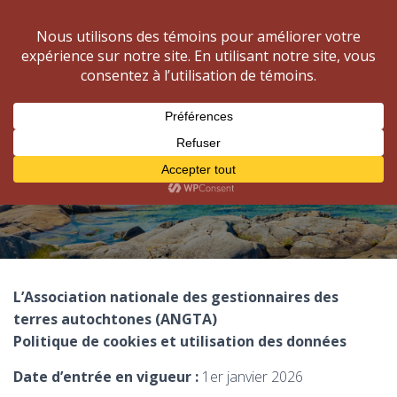
Forums nationaux
ANGTA
A
C
T
I
V
Politique relative aux témoins
E
et à l’utilisation des données
R
/
D
É
A
C
T
L’Association nationale des gestionnaires des
I
V
terres autochtones (ANGTA)
E
Politique de cookies et utilisation des données
R
L
Date d’entrée en vigueur :
1er janvier 2026
A