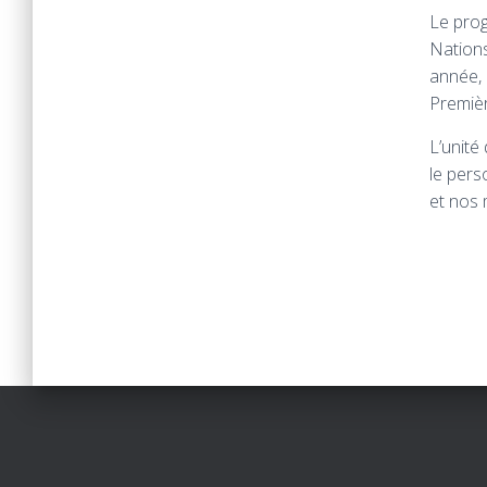
Le prog
Nations
année, 
Premièr
L’unité
le pers
et nos 