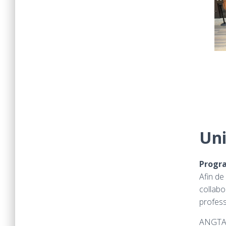
Uni
Progra
Afin de
collabo
profess
ANGTA e