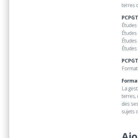
terres 
PCPG
Études 
Études 
Études 
Études
PCPG
Formati
Format
La gest
terres,
des ses
sujets 
Ajo