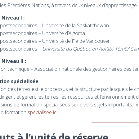
des Premières Nations, à travers deux niveaux d’apprentissage.
T
Niveau I :
postsecondaires – Université de la Saskatchewan
postsecondaires – Université d’Algoma
postsecondaires – Université de l’île de Vancouver
 postsecondaires –
Université du Québec en Abitibi-TémSACa
T
Niveau II :
on technique – Association nationale des gestionnaires des te
ion spécialisée
:
ion des terres est le processus et la structure par lesquels le ch
 dirigent et gèrent les terres, les ressources et l’environnement
sions de formation spécialisées sur divers sujets importants. V
de formation
spécialisée ici
uts à l’unité de réserve