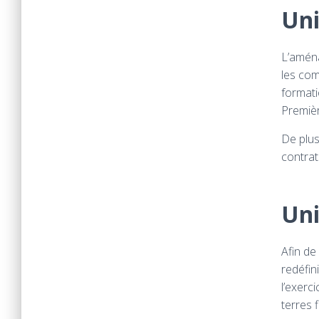
Uni
L’amén
les com
formati
Premièr
De plus
contrat
Uni
Afin de
redéfin
l’exerc
terres 