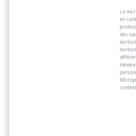
Le micr
en cont
profess
des sav
territo
territor
différen
minière
personn
Micropr
contex