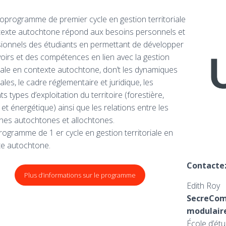
oprogramme de premier cycle en gestion territoriale
exte autochtone répond aux besoins personnels et
ionnels des étudiants en permettant de développer
oirs et des compétences en lien avec la gestion
riale en contexte autochtone, don’t les dynamiques
iales, le cadre réglementaire et juridique, les
ts types d’exploitation du territoire (forestière,
 et énergétique) ainsi que les relations entre les
es autochtones et allochtones.
ogramme de 1 er cycle en gestion territoriale en
te autochtone.
Contactez
Plus d’informations sur le programme
Edith Roy
SecreComm
modulaire
École d’ét