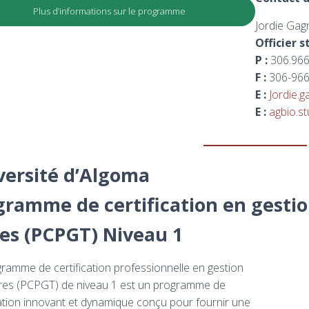
Plus d’informations sur le programme
Jordie Ga
Officier 
P :
306.966
F :
306-966
E :
Jordie.
E :
agbio.s
versité d’Algoma
gramme de certification en gestio
res (PCPGT) Niveau 1
ramme de certification professionnelle en gestion
res (PCPGT) de niveau 1 est un programme de
cation innovant et dynamique conçu pour fournir une