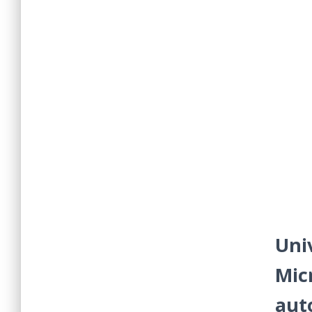
Uni
Mic
aut