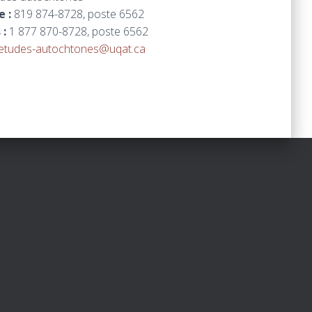
e :
819 874-8728, poste 6562
 :
1 877 870-8728, poste 6562
etudes-autochtones@uqat.ca