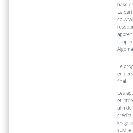
base es
La part
couvran
ressour
apprena
supplém
Algoma
Le pro
en pers
final.
Les app
et inté
afin de
crédits
les ges
suivi l