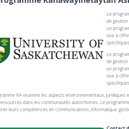
Le progra
de gestion
un program
vise à offr
spécifiques
Le progra
de gestion
un program
vise à offr
spécifiques
ramme KA examine les aspects environnementaux, juridiques e
ressources dans les communautés autochtones. Le programme KA
orer leurs compétences en communications, informatique, gesti
Contact d