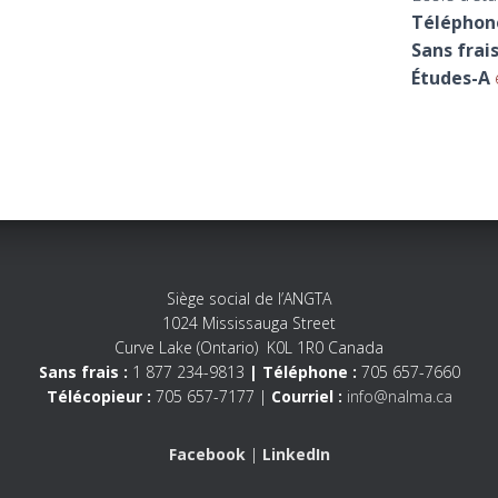
Téléphon
Sans frais
Études-A
Siège social de l’ANGTA
1024 Mississauga Street
Curve Lake (Ontario) K0L 1R0 Canada
Sans frais :
1 877 234-9813
| Téléphone :
705 657-7660
Télécopieur :
705 657-7177 |
Courriel :
info@nalma.ca
Facebook
|
LinkedIn