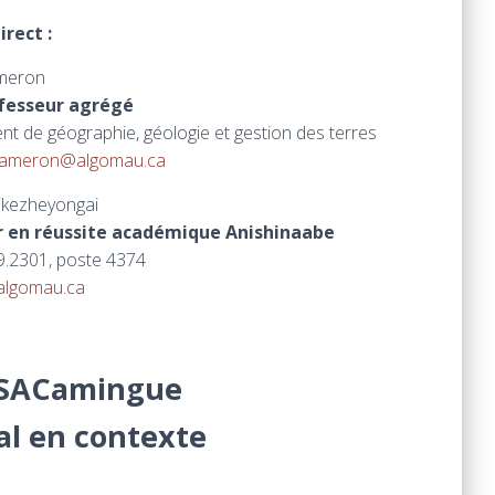
irect :
meron
ofesseur agrégé
t de géographie, géologie et gestion des terres
.cameron@algomau.ca
ikezheyongai
r en réussite académique Anishinaabe
.2301, poste 4374
algomau.ca
émSACamingue
al en contexte