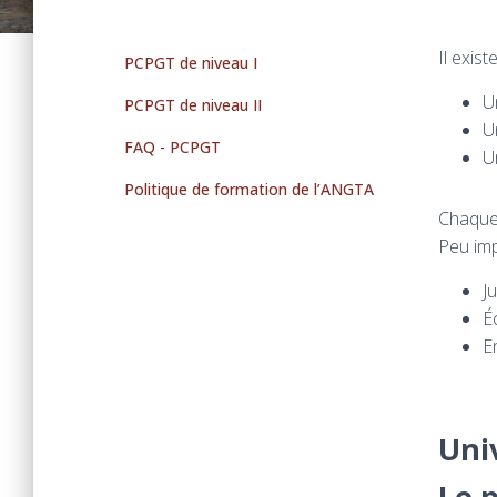
Il exis
PCPGT de niveau I
U
PCPGT de niveau II
U
FAQ - PCPGT
U
Politique de formation de l’ANGTA
Chaque 
Peu imp
J
É
E
Uni
Le 