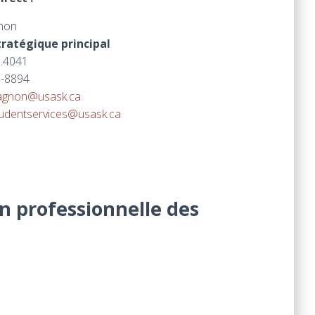
gnon
stratégique principal
.4041
-8894
gagnon@usask.ca
tudentservices@usask.ca
n professionnelle des