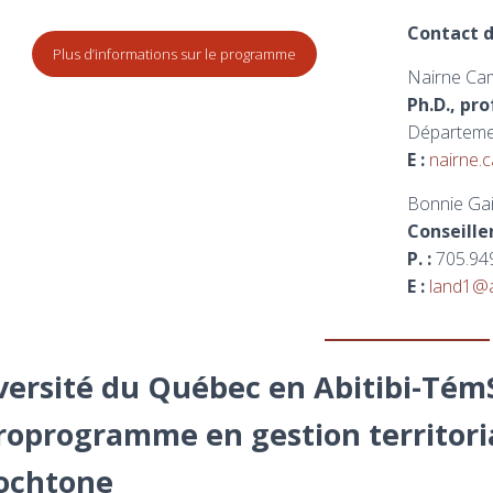
Contact d
Plus d’informations sur le programme
Nairne Ca
Ph.D., pr
Départemen
E :
nairne
Bonnie Ga
Conseille
P. :
705.949
E :
land1@
versité du Québec en Abitibi-T
roprogramme en gestion territori
ochtone