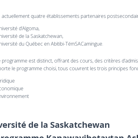
te actuellement quatre établissements partenaires postsecondai
niversité d’Algoma,
niversité de la Saskatchewan,
niversité du Québec en Abitibi-TémSACamingue.
programme est distinct, offrant des cours, des critères d’admis
orte le programme choisi, tous couvrent les trois principes fon
uridique
conomique
nvironnement
versité de la Saskatchewan
programme Kanawayihetaytan Ask