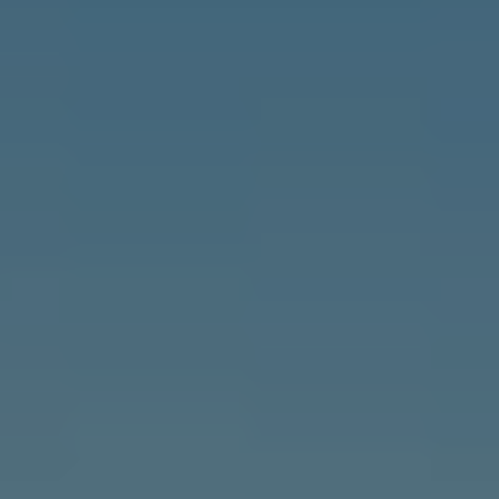
N
A
V
I
G
A
T
I
O
N