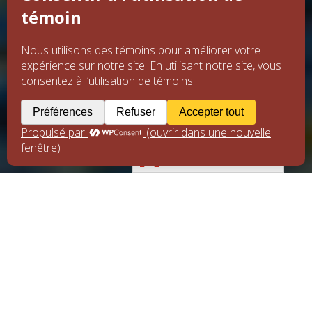
Français (Canada)
[metaslider id="5091"]