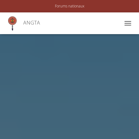
Forums nationaux
ANGTA
A
C
T
I
V
E
R
/
D
É
A
C
T
I
V
E
R
L
A