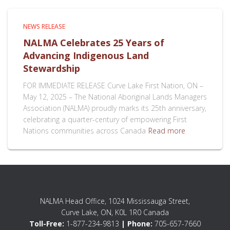
NEWS RELEASE
NALMA Celebrates 25 Years of
Advancing Indigenous Land
Stewardship
FOR IMMEDIATE RELEASE Curve Lake First Nation, ON –
May 12, 2025 – The National Aboriginal Lands Managers
Association (NALMA) proudly marks its 25th anniversary,
celebrating a quarter-century of empowering First
Nations communities across Canada
Read more
NALMA Head Office, 1024 Mississauga Street,
Curve Lake, ON, K0L 1R0 Canada
Toll-Free:
1-877-234-9813
| Phone:
705-657-7660