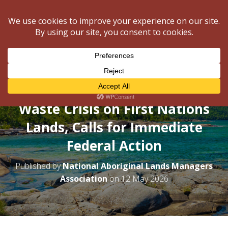
National Gatherings
NALMA
T
O
G
G
L
New Report Warns of Escalating
E
Waste Crisis on First Nations
N
A
Lands, Calls for Immediate
V
I
Federal Action
G
A
T
Published by
National Aboriginal Lands Managers
I
Association
on
12 May 2026
O
N